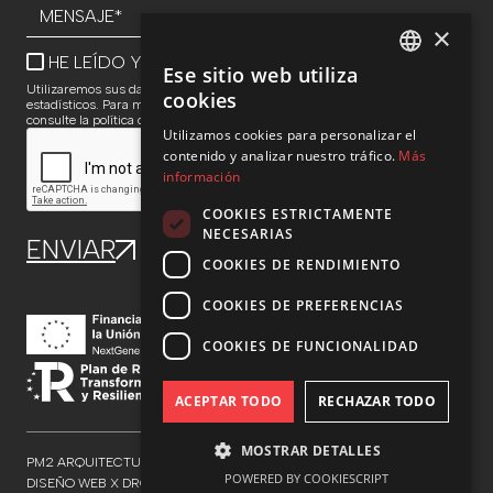
×
HE LEÍDO Y ACEPTO LA
POLÍTICA DE PRIVACIDAD
Ese sitio web utiliza
SPANISH
Utilizaremos sus datos para responder consultas y realizar análisis
cookies
estadísticos. Para más información sobre el tratamiento y sus derechos,
consulte la política de privacidad
ENG
Utilizamos cookies para personalizar el
contenido y analizar nuestro tráfico.
Más
información
COOKIES ESTRICTAMENTE
NECESARIAS
COOKIES DE RENDIMIENTO
COOKIES DE PREFERENCIAS
COOKIES DE FUNCIONALIDAD
ACEPTAR TODO
RECHAZAR TODO
MOSTRAR DETALLES
PM2 ARQUITECTURA - ©TODOS LOS DERECHOS RESERVADOS
POWERED BY COOKIESCRIPT
DISEÑO WEB X DROOL