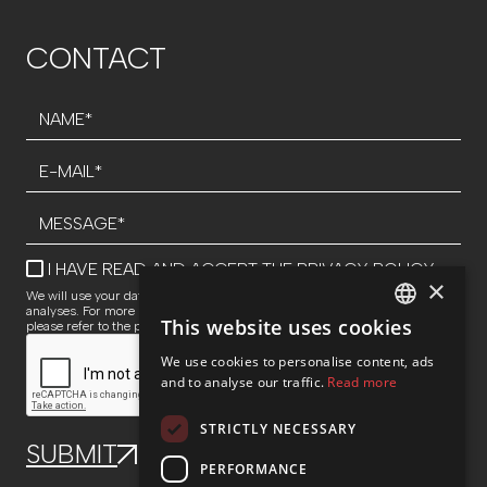
CONTACT
I HAVE READ AND ACCEPT THE
PRIVACY POLICY
×
We will use your data to respond to inquiries and perform statistical
analyses. For more information about data processing and your rights,
This website uses cookies
please refer to the privacy policy.
SPANISH
We use cookies to personalise content, ads
ENG
and to analyse our traffic.
Read more
STRICTLY NECESSARY
PERFORMANCE