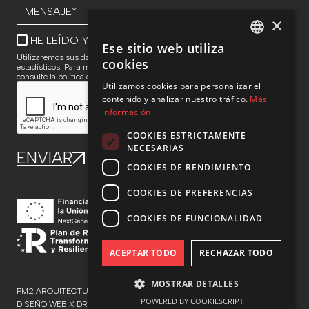
×
HE LEÍDO Y ACEPTO LA
POLÍTICA DE PRIVACIDAD
Ese sitio web utiliza
SPANISH
Utilizaremos sus datos para responder consultas y realizar análisis
cookies
estadísticos. Para más información sobre el tratamiento y sus derechos,
consulte la política de privacidad
ENG
Utilizamos cookies para personalizar el
contenido y analizar nuestro tráfico.
Más
información
COOKIES ESTRICTAMENTE
NECESARIAS
COOKIES DE RENDIMIENTO
COOKIES DE PREFERENCIAS
COOKIES DE FUNCIONALIDAD
ACEPTAR TODO
RECHAZAR TODO
MOSTRAR DETALLES
PM2 ARQUITECTURA - ©TODOS LOS DERECHOS RESERVADOS
POWERED BY COOKIESCRIPT
DISEÑO WEB X DROOL